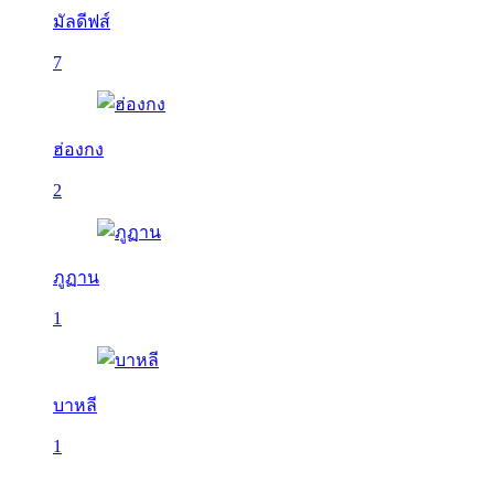
มัลดีฟส์
7
ฮ่องกง
2
ภูฏาน
1
บาหลี
1