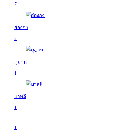
7
ฮ่องกง
2
ภูฏาน
1
บาหลี
1
1