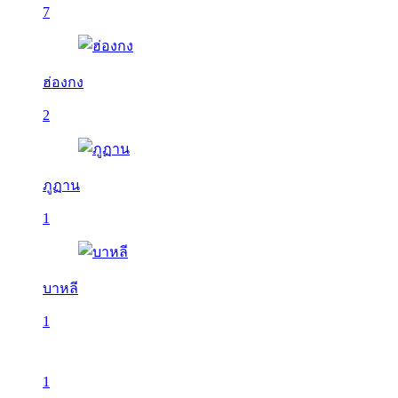
7
ฮ่องกง
2
ภูฏาน
1
บาหลี
1
1