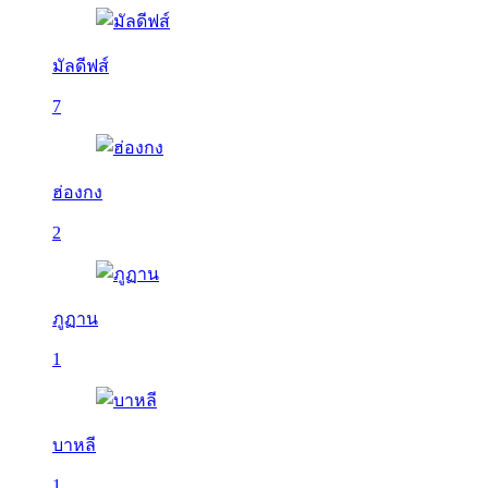
มัลดีฟส์
7
ฮ่องกง
2
ภูฏาน
1
บาหลี
1