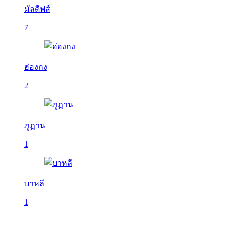
มัลดีฟส์
7
ฮ่องกง
2
ภูฏาน
1
บาหลี
1