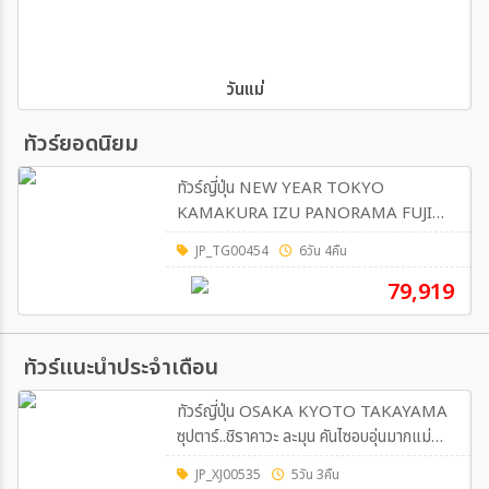
วันแม่
ทัวร์ยอดนิยม
ทัวร์ญี่ปุ่น NEW YEAR TOKYO
KAMAKURA IZU PANORAMA FUJI
6วัน 4คืน (TG)
JP_TG00454
6วัน 4คืน
79,919
ทัวร์แนะนำประจำเดือน
ทัวร์ญี่ปุ่น OSAKA KYOTO TAKAYAMA
ซุปตาร์..ชิราคาวะ ละมุน คันไซอบอุ่นมากแม่
5วัน 3คืน (XJ)
JP_XJ00535
5วัน 3คืน