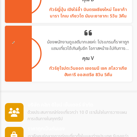
ทัวร์ญี่ปุ่น เปิงใจ่ล้ำ บินตรงเชียงใหม่ โอซาก้า
นารา โกเบ เกียวโต นัมบะยาซากะ 5วัน 3คืน
น้องพนักงานดูแลดีมากเลยค่ะ โปรแกรมก็ราคาถูก
แถมเที่ยวได้เกินคุ้มอีก โอกาสหน้าจะไปกับทาง
บริษัทอีกค่ะ
คุณ V
ทัวร์ยุโรปตะวันออก เยอรมนี เชค สโลวาเกีย
ฮังการี ออสเตรีย 8วัน 5คืน
บริษัท คลิก ดีไซน์ เซ็นเตอร์ จำกัด
ด้วยประสบการณ์ท่องเที่ยวกว่า 10 ปี เรามั่นใจในการวางแผน
การเดินทางในทุกทริป
ราคาถูกเป็นกันเอง
เราคือศูนย์กลางการท่องเที่ยวทั้งในและต่างประเทศ รับรองว่า