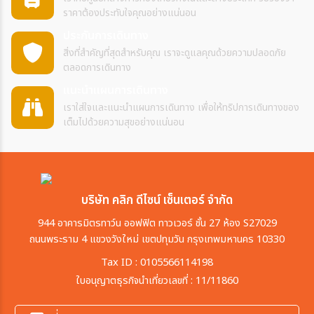
ราคาต้องประทับใจคุณอย่างแน่นอน
ประกันการเดินทาง
สิ่งที่สำคัญที่สุดสำหรับคุณ เราจะดูแลคุณด้วยความปลอดภัย
ตลอดการเดินทาง
แนะนำแผนการเดินทาง
เราใส่ใจและแนะนำแผนการเดินทาง เพื่อให้ทริปการเดินทางของ
เต็มไปด้วยความสุขอย่างแน่นอน
บริษัท คลิก ดีไซน์ เซ็นเตอร์ จำกัด
944 อาคารมิตรทาว์น ออฟฟิต ทาวเวอร์ ชั้น 27 ห้อง S27029
ถนนพระราม 4 แขวงวังใหม่ เขตปทุมวัน กรุงเทพมหานคร 10330
Tax ID : 0105566114198
ใบอนุญาตธุรกิจนำเที่ยวเลขที่ : 11/11860