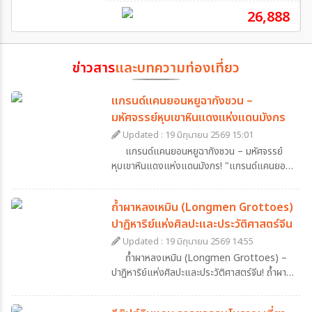
26,888
ข่าวสาร
และบทความท่องเที่ยว
แกรนด์แคนยอนหยูฉากังชวน –
มหัศจรรย์หุบเขาหินแดงแห่งแดนมังกร
Updated : 19 มิถุนายน 2569 15:01
แกรนด์แคนยอนหยูฉากังชวน – มหัศจรรย์
หุบเขาหินแดงแห่งแดนมังกร! "แกรนด์แคนยอนห
ยูฉากังชวน" (Yucha Grand Canyon) หนึ่งใน
อัญมณีธรรมชาติที่ถูกซ่อนอยู่ใน มณฑลส่านซี
ถ้ำผาหลงเหมิน (Longmen Grottoes)
(Shaanxi), ประเทศจีน สถานที่ที่ถูกขนานนามว่า
ปาฏิหาริย์แห่งศิลปะและประวัติศาสตร์จีน
เป็น แกรนด์แคนยอนแห่งเอเชีย ด้วยทัศนียภาพ
อันยิ่งใหญ่ของ หน้าผาหินทรายสีแดง ที่ถูก
Updated : 19 มิถุนายน 2569 14:55
ธรรมชาติกัดเซาะจนเกิดเป็นลวดลายสุดตระการตา
ถ้ำผาหลงเหมิน (Longmen Grottoes) –
ไฮไลต์ที่ต้องห้ามพลาด! หน้าผาหินทรายสีแดง –
ปาฏิหาริย์แห่งศิลปะและประวัติศาสตร์จีน! ถ้ำผา
หุบเขาแห่งนี้เกิดจากการกัดเซาะของลมและน้ำเป็น
หลงเหมิน (Longmen Grottoes) ตั้งอยู่ใน
เวลาหลายล้านปี จนเกิดเป็น ลวดลายธรรมชาติที่
มณฑลเหอหนาน (Henan) เป็น มรดกโลกทาง